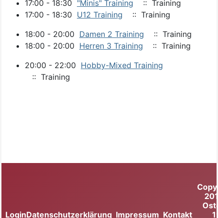
17:00 - 18:30
"Minis" Training
:: Training
17:00 - 18:30
U12 Training
:: Training
18:00 - 20:00
Damen 2 Training
:: Training
18:00 - 20:00
Herren 3 Training
:: Training
20:00 - 22:00
Hobby-Mixed Training
:: Training
Copy
20
Ost
Login
Datenschutzerklärung
Impressum
Kontakt
1