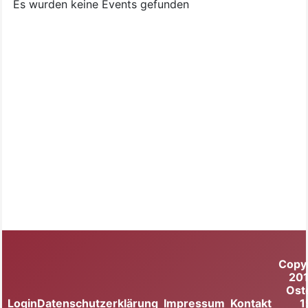
Es wurden keine Events gefunden
Copy
20
Ost
Login
Datenschutzerklärung
Impressum
Kontakt
1