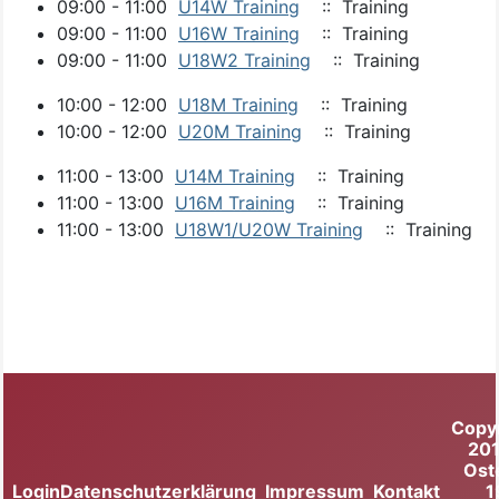
09:00 - 11:00
U14W Training
:: Training
09:00 - 11:00
U16W Training
:: Training
09:00 - 11:00
U18W2 Training
:: Training
10:00 - 12:00
U18M Training
:: Training
10:00 - 12:00
U20M Training
:: Training
11:00 - 13:00
U14M Training
:: Training
11:00 - 13:00
U16M Training
:: Training
11:00 - 13:00
U18W1/U20W Training
:: Training
Copy
20
Ost
Login
Datenschutzerklärung
Impressum
Kontakt
1