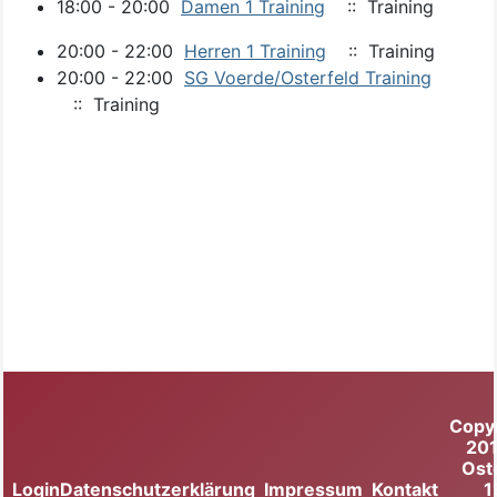
18:00 - 20:00
Damen 1 Training
:: Training
20:00 - 22:00
Herren 1 Training
:: Training
20:00 - 22:00
SG Voerde/Osterfeld Training
:: Training
Copy
20
Ost
Login
Datenschutzerklärung
Impressum
Kontakt
1