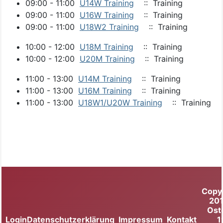
09:00 - 11:00
U14W Training
:: Training
09:00 - 11:00
U16W Training
:: Training
09:00 - 11:00
U18W2 Training
:: Training
10:00 - 12:00
U18M Training
:: Training
10:00 - 12:00
U20M Training
:: Training
11:00 - 13:00
U14M Training
:: Training
11:00 - 13:00
U16M Training
:: Training
11:00 - 13:00
U18W1/U20W Training
:: Training
Copy
20
Ost
Login
Datenschutzerklärung
Impressum
Kontakt
1