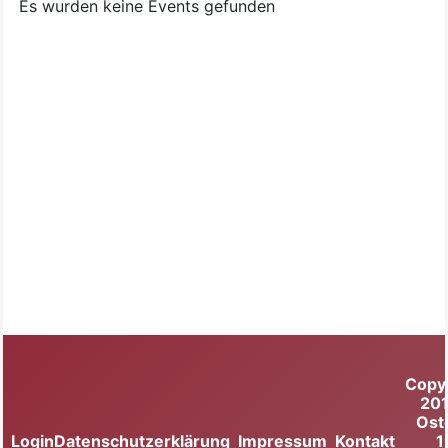
Es wurden keine Events gefunden
Copy
20
Ost
Login
Datenschutzerklärung
Impressum
Kontakt
1