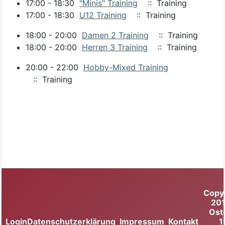
17:00 - 18:30
"Minis" Training
:: Training
17:00 - 18:30
U12 Training
:: Training
18:00 - 20:00
Damen 2 Training
:: Training
18:00 - 20:00
Herren 3 Training
:: Training
20:00 - 22:00
Hobby-Mixed Training
:: Training
Copy
20
Ost
Login
Datenschutzerklärung
Impressum
Kontakt
1