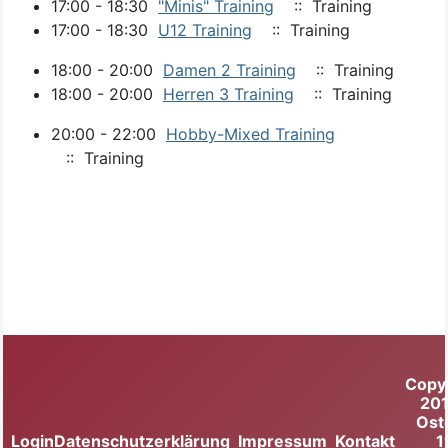
17:00 - 18:30
"Minis" Training
:: Training
17:00 - 18:30
U12 Training
:: Training
18:00 - 20:00
Damen 2 Training
:: Training
18:00 - 20:00
Herren 3 Training
:: Training
20:00 - 22:00
Hobby-Mixed Training
:: Training
Copy
20
Ost
Login
Datenschutzerklärung
Impressum
Kontakt
1