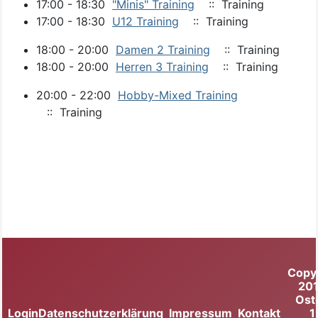
17:00 - 18:30
"Minis" Training
:: Training
17:00 - 18:30
U12 Training
:: Training
18:00 - 20:00
Damen 2 Training
:: Training
18:00 - 20:00
Herren 3 Training
:: Training
20:00 - 22:00
Hobby-Mixed Training
:: Training
Copy
20
Ost
Login
Datenschutzerklärung
Impressum
Kontakt
1