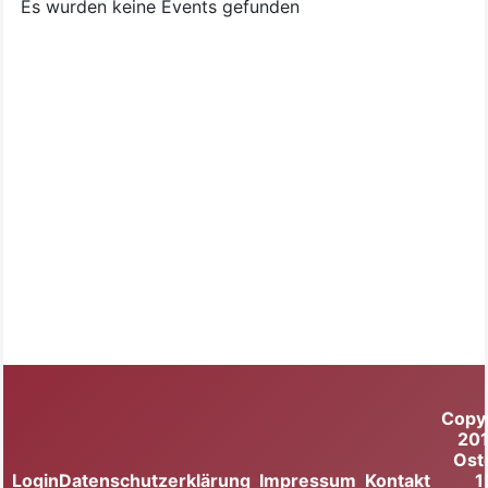
Es wurden keine Events gefunden
Copy
20
Ost
Login
Datenschutzerklärung
Impressum
Kontakt
1