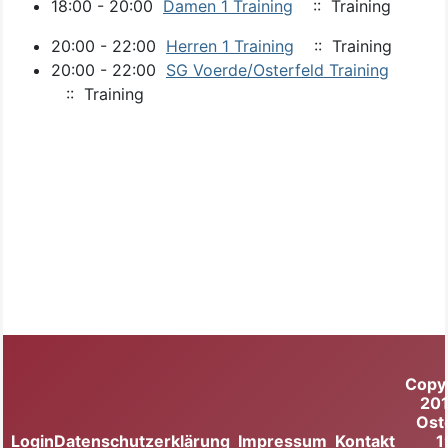
18:00 - 20:00
Damen 1 Training
:: Training
20:00 - 22:00
Herren 1 Training
:: Training
20:00 - 22:00
SG Voerde/Osterfeld Training
:: Training
Copy
20
Ost
Login
Datenschutzerklärung
Impressum
Kontakt
1