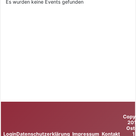
Es wurden keine Events gefunden
Copy
20
Ost
Login
Datenschutzerklärung
Impressum
Kontakt
1