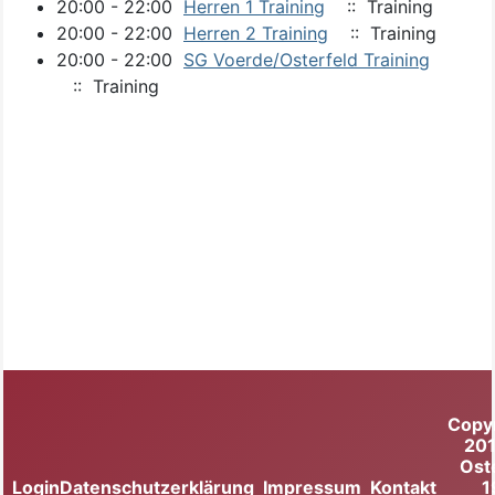
20:00 - 22:00
Herren 1 Training
:: Training
20:00 - 22:00
Herren 2 Training
:: Training
20:00 - 22:00
SG Voerde/Osterfeld Training
:: Training
Copy
20
Ost
Login
Datenschutzerklärung
Impressum
Kontakt
1