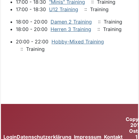
17:00 - 18:30
"Minis" Training
:: Training
17:00 - 18:30
U12 Training
:: Training
18:00 - 20:00
Damen 2 Training
:: Training
18:00 - 20:00
Herren 3 Training
:: Training
20:00 - 22:00
Hobby-Mixed Training
:: Training
Copy
20
Ost
Login
Datenschutzerklärung
Impressum
Kontakt
1