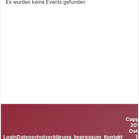
Es wurden keine Events gefunden
Copy
20
Ost
Login
Datenschutzerklärung
Impressum
Kontakt
1