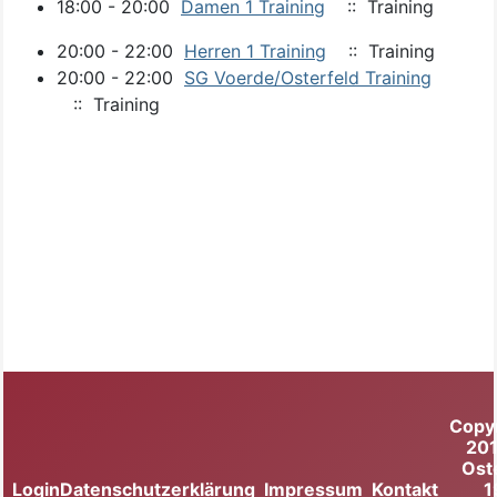
18:00 - 20:00
Damen 1 Training
:: Training
20:00 - 22:00
Herren 1 Training
:: Training
20:00 - 22:00
SG Voerde/Osterfeld Training
:: Training
Copy
20
Ost
Login
Datenschutzerklärung
Impressum
Kontakt
1