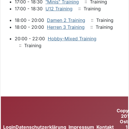
17:00 - 18:30
"Minis" Training
:: Training
17:00 - 18:30
U12 Training
:: Training
18:00 - 20:00
Damen 2 Training
:: Training
18:00 - 20:00
Herren 3 Training
:: Training
20:00 - 22:00
Hobby-Mixed Training
:: Training
Copy
20
Ost
Login
Datenschutzerklärung
Impressum
Kontakt
1