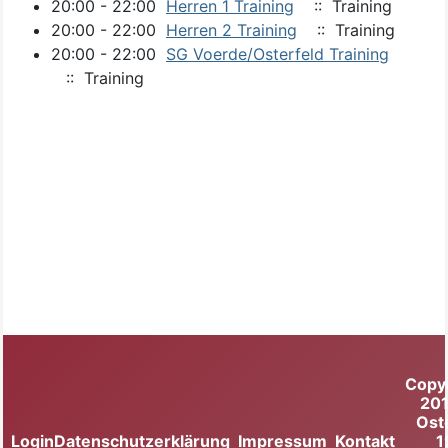
20:00 - 22:00
Herren 1 Training
:: Training
20:00 - 22:00
Herren 2 Training
:: Training
20:00 - 22:00
SG Voerde/Osterfeld Training
:: Training
Copy
20
Ost
Login
Datenschutzerklärung
Impressum
Kontakt
1