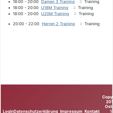
18:00 - 20:00
Damen 3 Training
:: Training
18:00 - 20:00
U18M Training
:: Training
18:00 - 20:00
U20M Training
:: Training
20:00 - 22:00
Herren 2 Training
:: Training
Copy
20
Ost
Login
Datenschutzerklärung
Impressum
Kontakt
1