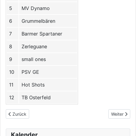
5
MV Dynamo
6
Grummelbären
7
Barmer Spartaner
8
Zerleguane
9
small ones
10
PSV GE
11
Hot Shots
12
TB Osterfeld
Vorheriger Beitrag: Saisonstart-Turnier 2025
Nächster Bei
Zurück
Weiter
Kalender