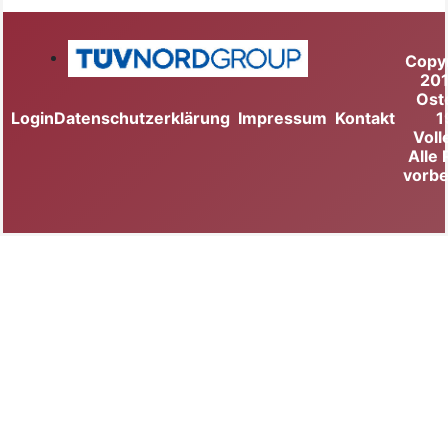
Copy
20
Ost
Login
Datenschutzerklärung
Impressum
Kontakt
1
Voll
Alle
vorbe