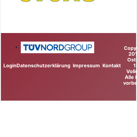
Copy
20
Ost
Login
Datenschutzerklärung
Impressum
Kontakt
1
Voll
Alle
vorbe