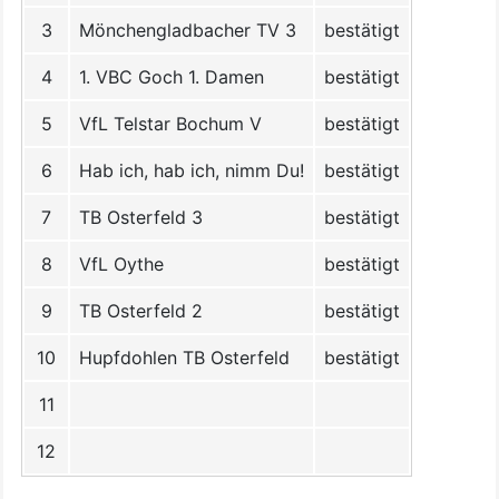
3
Mönchengladbacher TV 3
bestätigt
4
1. VBC Goch 1. Damen
bestätigt
5
VfL Telstar Bochum V
bestätigt
6
Hab ich, hab ich, nimm Du!
bestätigt
7
TB Osterfeld 3
bestätigt
8
VfL Oythe
bestätigt
9
TB Osterfeld 2
bestätigt
10
Hupfdohlen TB Osterfeld
bestätigt
11
12