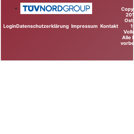
Copy
20
Ost
Login
Datenschutzerklärung
Impressum
Kontakt
1
Voll
Alle
vorbe