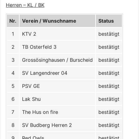
Herren – KL / BK
Nr.
Verein / Wunschname
Status
1
KTV 2
bestätigt
2
TB Osterfeld 3
bestätigt
3
Grossösinghausen / Burscheid
bestätigt
4
SV Langendreer 04
bestätigt
5
PSV GE
bestätigt
6
Lak Shu
bestätigt
7
The Hus on fire
bestätigt
8
SV Budberg Herren 2
bestätigt
9
Red Owls
bestätigt