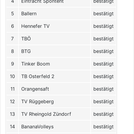
4
Eintracht Spontent
bestätigt
5
Ballern
bestätigt
6
Hennefer TV
bestätigt
7
TBÖ
bestätigt
8
BTG
bestätigt
9
Tinker Boom
bestätigt
10
TB Osterfeld 2
bestätigt
11
Orangensaft
bestätigt
12
TV Rüggeberg
bestätigt
13
TV Rheingold Zündorf
bestätigt
14
BananaVolleys
bestätigt