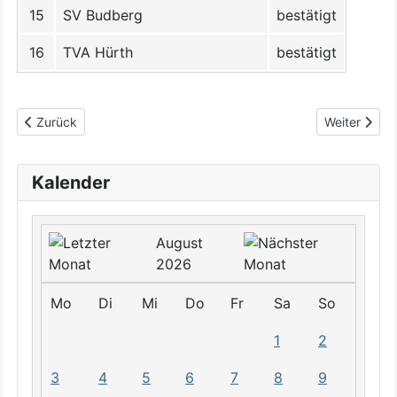
15
SV Budberg
bestätigt
16
TVA Hürth
bestätigt
Vorheriger Beitrag: Ergebnisse
Nächster Be
Zurück
Weiter
Kalender
August
2026
Mo
Di
Mi
Do
Fr
Sa
So
1
2
3
4
5
6
7
8
9