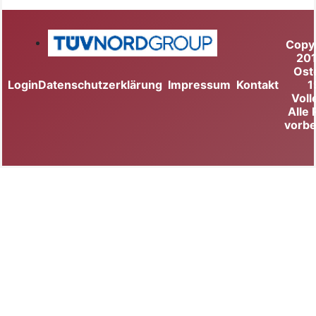
Copy
20
Ost
Login
Datenschutzerklärung
Impressum
Kontakt
1
Voll
Alle
vorbe