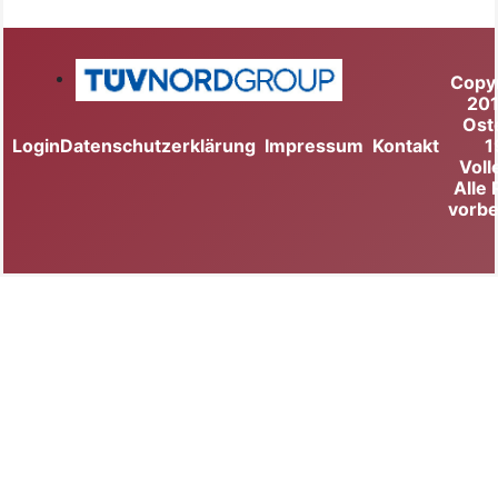
Copy
20
Ost
Login
Datenschutzerklärung
Impressum
Kontakt
1
Voll
Alle
vorbe