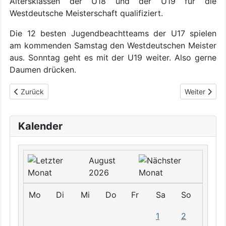
Altersklassen der U18 und der U19 für die
Westdeutsche Meisterschaft qualifiziert.
Die 12 besten Jugendbeachtteams der U17 spielen
am kommenden Samstag den Westdeutschen Meister
aus. Sonntag geht es mit der U19 weiter. Also gerne
Daumen drücken.
Vorheriger Beitrag: TBO Youngster spielen perfekte Jugendbea
Nächster Be
Zurück
Weiter
Kalender
August
2026
Mo
Di
Mi
Do
Fr
Sa
So
1
2