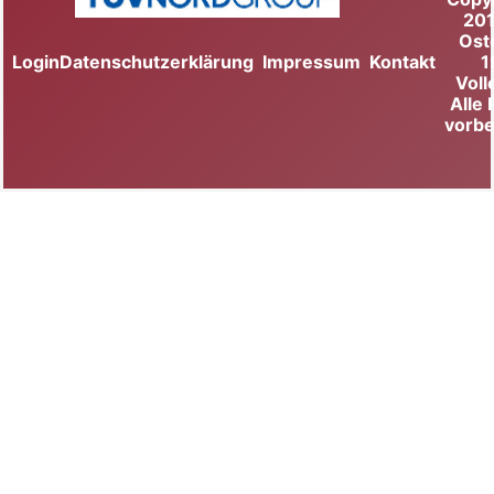
20
Ost
Login
Datenschutzerklärung
Impressum
Kontakt
1
Voll
Alle
vorbe