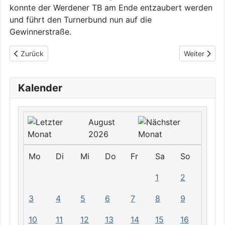
konnte der Werdener TB am Ende entzaubert werden
und führt den Turnerbund nun auf die
Gewinnerstraße.
Vorheriger Beitrag: Dominanz im letzten Satz
Nächster Bei
Zurück
Weiter
Kalender
August
2026
Mo
Di
Mi
Do
Fr
Sa
So
1
2
3
4
5
6
7
8
9
10
11
12
13
14
15
16