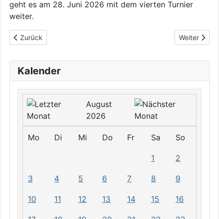
geht es am 28. Juni 2026 mit dem vierten Turnier
weiter.
Vorheriger Beitrag: Vier-Jahreszeiten-Turnier 2026: Sommer
Nächster Bei
Zurück
Weiter
Kalender
August
2026
Mo
Di
Mi
Do
Fr
Sa
So
1
2
3
4
5
6
7
8
9
10
11
12
13
14
15
16