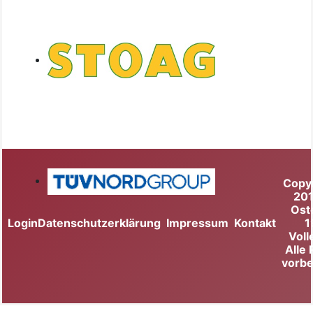
Copy
20
Ost
Login
Datenschutzerklärung
Impressum
Kontakt
1
Voll
Alle
vorbe