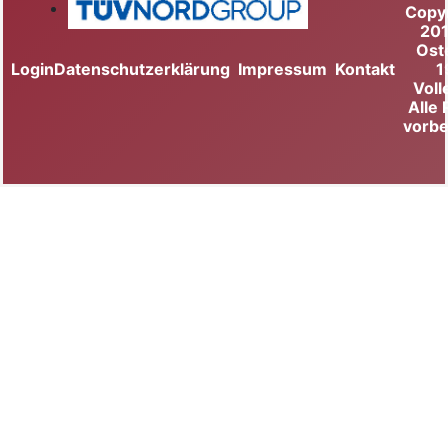
Copy
20
Ost
Login
Datenschutzerklärung
Impressum
Kontakt
1
Voll
Alle
vorbe