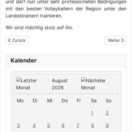
und darf nun unter sehr professionellen Bedingungen
mit den besten Volleyballern der Region unter den
Landestrainern trainieren.
Wir sind mächtig stolz auf ihn.
Vorheriger Beitrag: „Volley“ ins neue Jahr
Nächster Bei
Zurück
Weiter
Kalender
August
2026
Mo
Di
Mi
Do
Fr
Sa
So
1
2
3
4
5
6
7
8
9