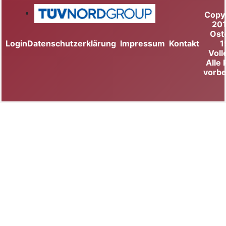
Copy
20
Ost
Login
Datenschutzerklärung
Impressum
Kontakt
1
Voll
Alle
vorbe