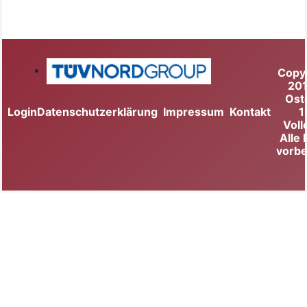
Copy
20
Ost
Login
Datenschutzerklärung
Impressum
Kontakt
1
Voll
Alle
vorbe