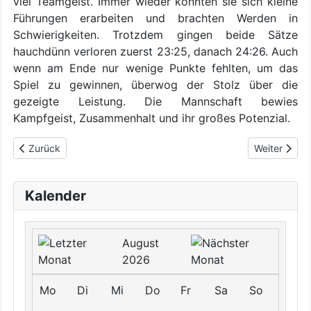
viel Teamgeist. Immer wieder konnten sie sich kleine
Führungen erarbeiten und brachten Werden in
Schwierigkeiten. Trotzdem gingen beide Sätze
hauchdünn verloren zuerst 23:25, danach 24:26. Auch
wenn am Ende nur wenige Punkte fehlten, um das
Spiel zu gewinnen, überwog der Stolz über die
gezeigte Leistung. Die Mannschaft bewies
Kampfgeist, Zusammenhalt und ihr großes Potenzial.
Vorheriger Beitrag: TBO Youngster in WVV Regionalkader auf
Nächster Bei
Zurück
Weiter
Kalender
August
2026
Mo
Di
Mi
Do
Fr
Sa
So