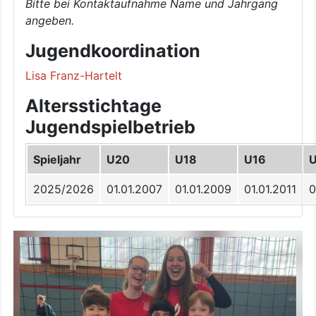
Bitte bei Kontaktaufnahme Name und Jahrgang
angeben.
Jugendkoordination
Lisa Franz-Hartelt
Altersstichtage
Jugendspielbetrieb
Spieljahr
U20
U18
U16
2025/2026
01.01.2007
01.01.2009
01.01.2011
0