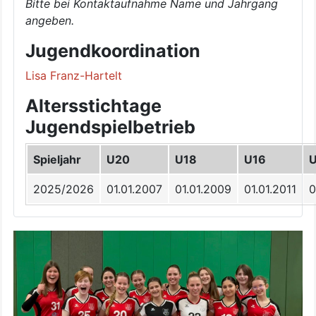
Bitte bei Kontaktaufnahme Name und Jahrgang
angeben.
Jugendkoordination
Lisa Franz-Hartelt
Altersstichtage
Jugendspielbetrieb
Spieljahr
U20
U18
U16
2025/2026
01.01.2007
01.01.2009
01.01.2011
0