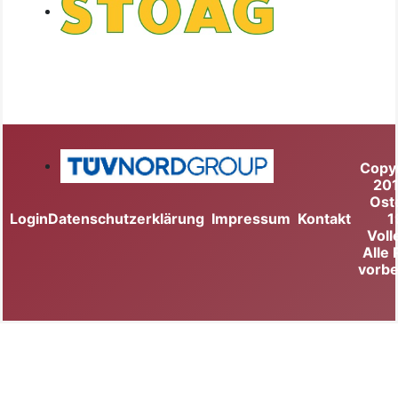
Copy
20
Ost
Login
Datenschutzerklärung
Impressum
Kontakt
1
Voll
Alle
vorbe