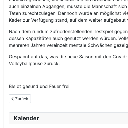
auch einzelnen Abgängen, musste die Mannschaft sich mö
Taten zurechtzulegen. Dennoch wurde an möglichst viele
Kader zur Verfügung stand, auf dem weiter aufgebaut 
Nach dem rundum zufriedenstellenden Testspiel gegen de
dessen Kapazitäten auch genutzt werden würden. Volleyb
mehreren Jahren vereinzelt mentale Schwächen gezeigt
Gespannt auf das, was die neue Saison mit den Covid-1
Volleyballpause zurück.
Bleibt gesund und Feuer frei!
Vorheriger Beitrag: Erster Dämpfer für die Herren I
Zurück
Kalender