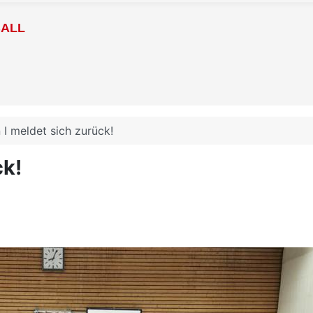
BALL
 I meldet sich zurück!
ck!