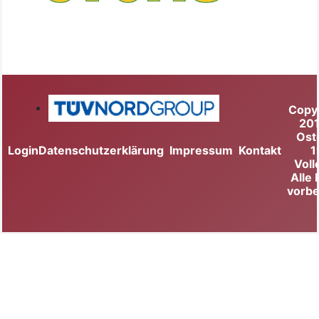
Copy
20
Ost
Login
Datenschutzerklärung
Impressum
Kontakt
1
Voll
Alle
vorbe